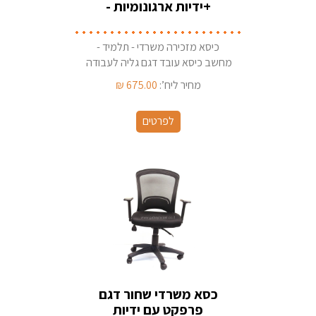
+ידיות ארגונומיות -
למזכירה ולמחשב
כיסא מזכירה משרדי - תלמיד -
מחשב כיסא עובד דגם גליה לעבודה
מול מחשב/שולחן כתיבה ארץ ייצור -
מחיר ליח’:
675.00
₪
ישראל יצרן: גבאי ריהוט משרדי בחולון
לפרטים
כסא משרדי שחור דגם
פרפקט עם ידיות