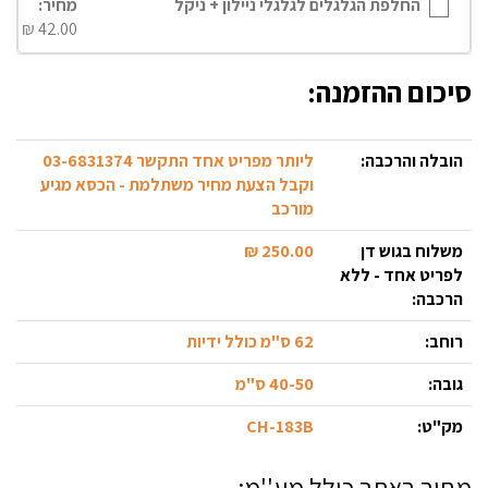
החלפת הגלגלים לגלגלי ניילון + ניקל
מחיר:
₪
42.00
סיכום ההזמנה:
הובלה והרכבה:
ליותר מפריט אחד התקשר 03-6831374
וקבל הצעת מחיר משתלמת - הכסא מגיע
מורכב
משלוח בגוש דן
250.00 ₪
לפריט אחד - ללא
הרכבה:
רוחב:
62 ס"מ כולל ידיות
גובה:
40-50 ס"מ
מק"ט:
CH-183B
מחיר באתר כולל מע''מ: