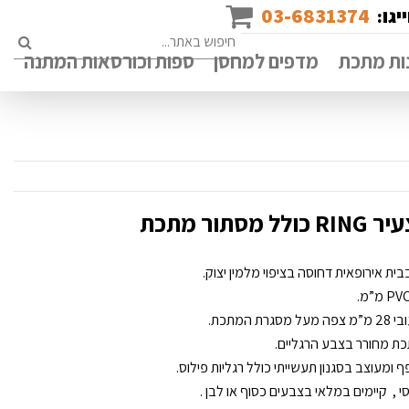
03-6831374
יגו:
rch
ות מתכת
מדפים למחסן
ספות וכורסאות המתנה
ור מתכת
מתכת.
ף ומעוצב בסגנון תעשייתי כולל רגליות פילוס.
, קיימים במלאי בצבעים כסוף או לבן .