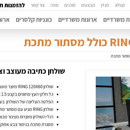
להזמנות חי
קטלוג
מגזין
מבצעים
סוכנים
מפה
צור קשר
 משרדיים
ארונות משרדיים
כונניות קלסרים
ארונ
שולחן כתיבה מעוצב וצעיר RING כולל מסת
שולחן RING 120X60 מיוצר משבבית אירופאית דחוסה בציפוי מלמין יצוק.
כל חלקי העץ מחופים בקנט PVC 1.5 מ”מ.
הפלטה העליונה של השולחן בעובי 28 מ”מ צפה מעל מסגרת ה
שולחן RING מגיע עם מסתור מתכת מחורר בצבע הרגליים.
רגלי השולחן מיוצרות מצינור מכופ
מסגרת מתכת בגימור צבע אפוקסי 