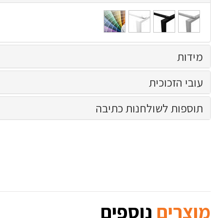
כסוף
שחור
לבן
בכל
אלומיניום
בתוספת
בתוספת
צבע
חולי
125
250
מקטלוג
ש''ח
ש''ח
RAL
מידות
בתוספת
350
עובי הזכוכית
ש''ח
תוספות לשולחנות כתיבה
מוצרים
נוספים