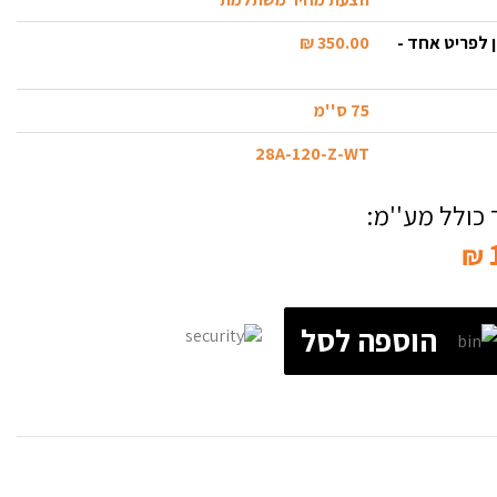
 לפריט אחד -
350.00 ₪
75 ס''מ
28A-120-Z-WT
כולל מע''מ:
₪
הוספה לסל