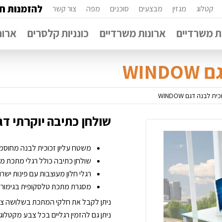
להזמנות חי
קטלוג
מגזין
מבצעים
סוכנים
מפה
צור קשר
 משרדיים
ארונות משרדיים
כונניות קלסרים
ארונ
WIN
 לבנה דגם WINDOW
שולחן כתיבה יוקרתי דגם WINDOW זכוכית לבנה מח
משטח עליון זכוכית לבנה מחוסמת בעובי 
שולחן כתיבה כולל רגלי מתכת מפרופיל 
רגלי חלון מעוצבות עם פינות ישרו
מסגרת מתכת טלסקופית בגימור צב
ניתן לקבל את חלקי המתכת בשלושה צב
ניתן גם להזמין רגליים בכל צבע מקטלוג RAL בצביעה אפוקסית בעלות נוספת של 350 ש''