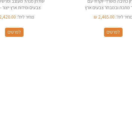
ן כתיבה משרדי יוקרתי עם
שולחן מנהל מעוצב ומרשי
 מתכת ובמבחר צבעים ארץ
צבעים ומידות ארץ ייצור -
ייצור - ישראל
חיר ליח’:
2,465.00
₪
מחיר ליח’:
2,420.00
לפרטים
לפרטים