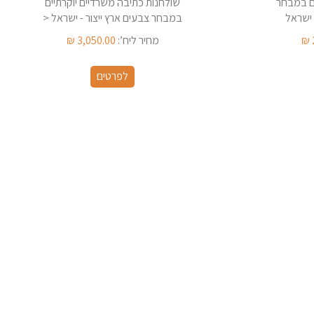
ם במבחר
שולחנות כתיבה משרדיים יוקרתיים
 ישראל
במבחר צבעים ארץ ייצור - ישראל <
₪
מחיר ליח’:
3,050.00
₪
לפרטים