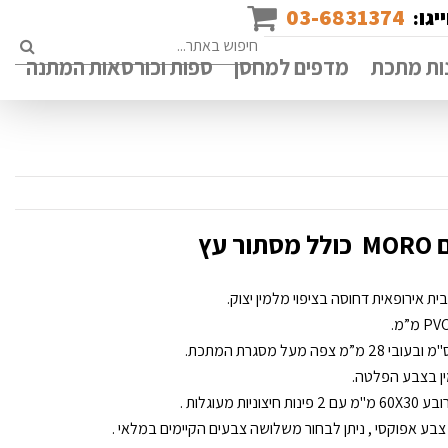
03-6831374
יגו:
rch
ות מתכת
מדפים למחסן
ספות וכורסאות המתנה
עץ
ין בצבע הפלטה.
בע אפוקסי , ניתן לבחור משלושה צבעים הקיימים במלאי .