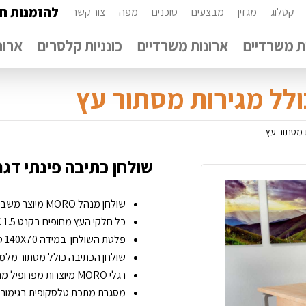
להזמנות חי
קטלוג
מגזין
מבצעים
סוכנים
מפה
צור קשר
 משרדיים
ארונות משרדיים
כונניות קלסרים
ארונ
שולחן כתיבה פינתי דגם MORO כולל מסתור 
שולחן מנהל MORO מיוצר משבבית אירופאית דחוסה בציפוי מלמין יצוק.
כל חלקי העץ מחופים בקנט PVC 1.5 מ”מ.
פלטת השולחן במידה 140X70 ס''מ ובעובי 28 מ”מ צפה מעל מסגרת המתכת.
שולחן הכתיבה כולל מסתור מלמ
רגלי MORO מיוצרות מפרופיל מרובע 60X30 מ"מ עם 2 פינות חיצוניות מעוגלות .
מסגרת מתכת טלסקופית בגימור צ