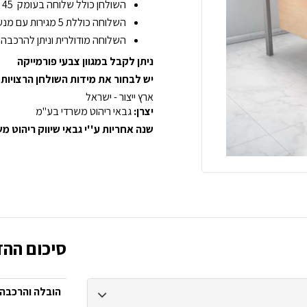
השולחן כולל שלוחה בעומק 45 ס”מ ובאורך עד 120 ס”מ.
השלוחה כוללת 5 מגירות עם מנעול במגירה העליונה וכוללת רגליות פילוס.
השלוחה מודולרית וניתן להרכבה 
ניתן לקבל במגוון צבעי פורמייקה
יש לבחור את מידות השולחן הרצויות
ארץ ייצור - ישראל
יצרן:
גבאי ריהוט משרדי בע"מ
שנה אחריות ע''י גבאי שיווק ריהוט 
סיכום ההז
הובלה והרכבה: