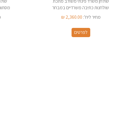
שולחן משרד פינתי משולב מתכת
שולח
שולחנות כתיבה משרדיים במבחר
מסתור
צבעים ארץ ייצור -
מחיר ליח’:
2,360.00
₪
מ
לפרטים