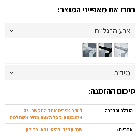
בחרו את מאפייני המוצר:
צבע הרגליים
כסוף
שחור
לבן
אלומיניום
בתוספת
בתוספת
חולי
תשלום
תשלום
260
125
מידות
ש''ח
ש''ח
סיכום ההזמנה:
הובלה והרכבה:
ליותר מפריט אחד התקשר 03-
6831374 וקבל הצעת מחיר משתלמת
אחריות:
שנה על ידי רהיטי גבאי בחולון