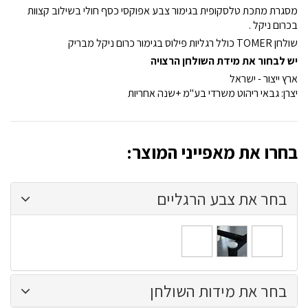
מסגרת מתכת טלסקופית בגימור צבע אפוקסי כסף חולי בשילוב קצוות
בכרום ניקל .
שולחן TOMER כולל רגליות פילוס בגימור כרום ניקל מבריק
יש לבחור את מידת השולחן הרצויה
ארץ ייצור - ישראל
יצרן: גבאי ריהוט משרדי בע"מ +שנה אחריות
בחרו את מאפייני המוצר:
בחר את צבע הרגליים
כסוף
שחור
לבן
אלומיניום
בתוספת
בתוספת
חולי
125
250
ש''ח
ש''ח
בחר את מידות השולחן