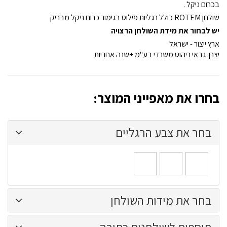
בכרום ניקל .
שולחן
ROTEM
כולל רגליות פילוס בגימור כרום ניקל מבריק
יש לבחור את מידת השולחן הרצויה
ארץ ייצור - ישראל
יצרן: גבאי ריהוט משרדי בע"מ +שנה אחריות
בחרו את מאפייני המוצר:
בחר את צבע הרגליים
כסוף
שחור
לבן
אלומיניום
בתוספת
בתוספת
חולי
118
236
ש''ח
ש''ח
בחר את מידות השולחן