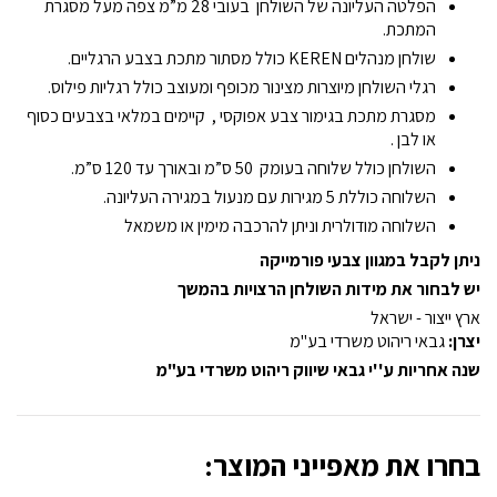
הפלטה העליונה של השולחן בעובי 28 מ”מ צפה מעל מסגרת
המתכת.
שולחן מנהלים KEREN כולל מסתור מתכת בצבע הרגליים.
רגלי השולחן מיוצרות מצינור מכופף ומעוצב כולל רגליות פילוס.
מסגרת מתכת בגימור צבע אפוקסי , קיימים במלאי בצבעים כסוף
או לבן .
השולחן כולל שלוחה בעומק 50 ס”מ ובאורך עד 120 ס”מ.
השלוחה כוללת 5 מגירות עם מנעול במגירה העליונה.
השלוחה מודולרית וניתן להרכבה מימין או משמאל
ניתן לקבל במגוון צבעי פורמייקה
יש לבחור את מידות השולחן הרצויות בהמשך
ארץ ייצור - ישראל
יצרן:
גבאי ריהוט משרדי בע"מ
שנה אחריות ע''י גבאי שיווק ריהוט משרדי בע"מ
בחרו את מאפייני המוצר: