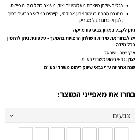
רגלי השולחן מיוצרות מאלומיניום יצוק ומעוצב כולל רגליות פילוס.
מסגרת מתכת בגימור צבע אפוקסי , קיימים במלאי בצבעים כסוף
,לבן או כרום ניקל מבריק.
ניתן לקבל במגוון צבעי פורמייקה
יש לבחור את מידות השולחן הרצויות בהמשך - טלפונית ניתן להזמין
בכל מידה
ארץ ייצור - ישראל
יצרן:
גבאי ריהוט משרדי בע"מ
שנה אחריות ע''י גבאי שיווק ריהוט משרדי בע"מ
בחרו את מאפייני המוצר:
צבעים
אפור
לבן
שחור
בירמן
אגס
אגס
אגס
סטנדרטי
סטנדרטי
-
סטנדרטי
זהוב
חום
סלמון