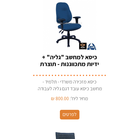
כיסא למחשב "גליה" +
ידיות מתכווננות - תוצרת
ישראל
כיסא מזכירה משרדי - תלמיד -
מחשב כיסא עובד דגם גליה לעבודה
מול מחשב/שולחן כתיבה . ארץ ייצור
מחיר ליח’:
800.00
₪
- ישראל יצרן: גבאי ריהוט משרדי
בחולון
לפרטים