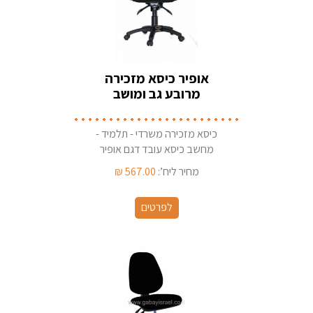
אופיר כיסא מזכירה
מרובע גב ומושב
מתכווננים+ידיות סהר
כיסא מזכירה משרדי - תלמיד -
מחשב כיסא עובד דגם אופיר
לעבודה מול מחשב/שולחן כתיבה .
מחיר ליח’:
567.00
₪
ארץ ייצור - ישראל יצרן: גבאי ריהוט
משרדי בחולון
לפרטים