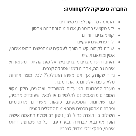
החברה מעניקה ללקוחותיה:
התאמה מדויקת לצרכי משרדים
ידע מקצועי בחומרים, ארגונומיה ופתרונות אחסון
קווי מוצרים ייחודיים
ליווי פרויקטים עסקיים
שירות לקוחות קשוב הופך לעסקים שמחפשים ריהוט איכותי,
אמין ומותאם אישית.
העובדה שהמוצרים מיוצרים בישראל מעניקה יתרון משמעותי:
איכות גבוהה, אחריות וזמני אספקה קצרים.
נדיר שקורה, אך אם משהו התקלקל? לכל מוצר אחריות
מלאה, פנה אלינו ונתקן את המוצר.
מעבר לפתרונות המיועדים למשרדים וארגונים, חלק מקווי
המוצרים מותאמים גם לתלמידים או לכאלו שעובדים מהבית,
עם שולחנות קומפקטיים, כסאות משרדיים ארגונומיים
ופתרונות אחסון חכמים שמתאימים לחללים קטנים.
השילוב בין תוצרת כחול לבן, ניסיון רב ויכולת התאמה אישית
הופך את גבאי לבחירה טבעית עבור כל מי שמחפש ריהוט
איכותי, פונקציונלי ומדויק לצרכיו.