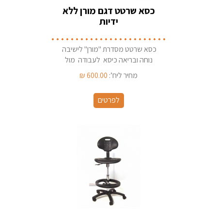
כסא שרטט דגם מורן ללא
ידיות
כסא שרטט מסדרת "מורן" לישיבה
נוחה ובריאה כיסא לעבודה מול
מחשב/דלפק / קופה קיים במגוון בדי
מחיר ליח’:
600.00
₪
ריפוד
לפרטים