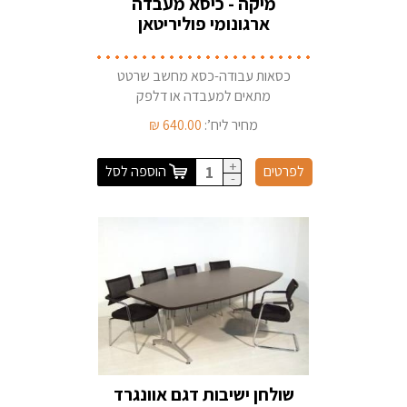
מיקה - כיסא מעבדה
ארגונומי פוליריטאן
מוקצף
כסאות עבודה-כסא מחשב שרטט
מתאים למעבדה או דלפק
כסא קופאי/ת ארגונומי מסדרת
מחיר ליח’:
640.00
₪
"מיקה" לישיבה נוחה ובריאה לאורך
זמן. כיסא לעבודה מול
+
לפרטים
הוספה לסל
מחשב/דלפק / קופה ארץ ייצור - יש
-
שולחן ישיבות דגם אוונגרד