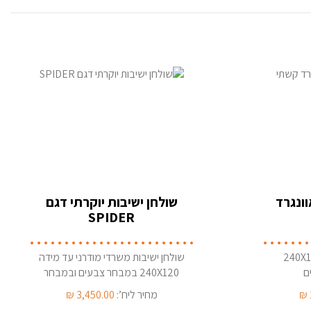
וונגרד
שולחן ישיבות יוקרתי דגם
SPIDER
יבות משרדי 240X120
שולחן ישיבות משרדי מודרני עד מידה
ם
240X120 במבחר צבעים ובמבחר
צורות פלטה
₪
מחיר ליח’:
3,450.00
₪