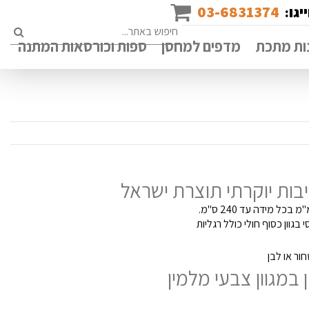
03-6831374
יגו:
rch
ות מתכת
מדפים למחסן
ספות וכורסאות המתנה
גוון כסוף חולי כולל רגליות
ור או לבן
במגוון צבעי מלמין