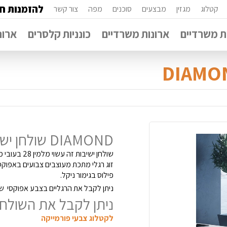
להזמנות חי
קטלוג
מגזין
מבצעים
סוכנים
מפה
צור קשר
 משרדיים
ארונות משרדיים
כונניות קלסרים
ארונ
DIAMOND שולחן ישיבות יוקרתי תוצרת ישראל
שולחן ישיבות זה עשוי מלמין 28 בעובי מ"מ בכל מידה עד 240 ס"מ.
זוג רגלי מתכת מעוצבים צבועים באפוקסי ב
פילוס בגימור ניקל.
ניתן לקבל את הרגליים בצבע אפוקסי שח
ניתן לקבל את השולחן 
לקטלוג צבעי פורמייקה