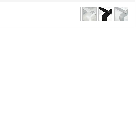
רגל
רגל
רגל
רגל
ג'מבו
ג'מבו
ג'מבו
ג'מבו
כסוף
בצבע
בצבע
בגימור
אלומיניום
שחור
לבן
כרום
חולי
ניקל
מבריק
בתוספת
160
ש''ח